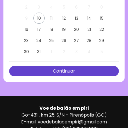
2
3
4
5
6
7
8
9
10
11
12
13
14
15
16
17
18
19
20
21
22
23
24
25
26
27
28
29
30
31
1
2
3
4
5
Voe de balão em piri
Go-431 , km 25, S/N - Pirenópolis (GO)
E-mail: voedebalaoempiri@gmail.com